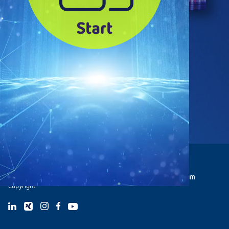
© Schleupen SE 2026
zu schleupen.de
Kontakt
Datenschutz
Compliance
Impressum
Copyright